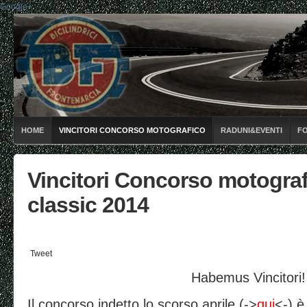
Google+
HOME
VINCITORI CONCORSO MOTOGRAFICO
RADUNI&EVENTI
F
Vincitori Concorso motogra
classic 2014
Tweet
Habemus Vincitori!
Il concorso indetto lo scorso aprile (->
qui
<-) è